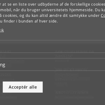
or at se en liste over udbyderne af de forskellige cooki
 mobil, når du bruger universitetets hjemmeside. Du k
slå cookies, og du kan altid ændre dit samtykke under
Co
 finder i bunden af hver side.
tik
NTAKT
FOR STUDERENDE OG
ANSATTE
d vej
KUnet
d en medarbejder
ing
takt KU
JOB OG KARRIERE
RVICES
Ledige stillinger
Jobbank for studerende
sseservice
Alumne
ignguide
Acceptér alle
chandise
NØDSITUATIONER
support
 leverandører
KU's sikkerhedsberedskab