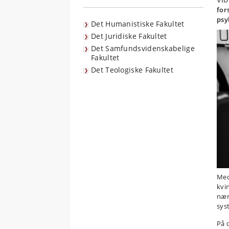
VI
for
psy
Det Humanistiske Fakultet
Det Juridiske Fakultet
Det Samfundsvidenskabelige
Fakultet
Det Teologiske Fakultet
Med
kvi
nær
sys
På 