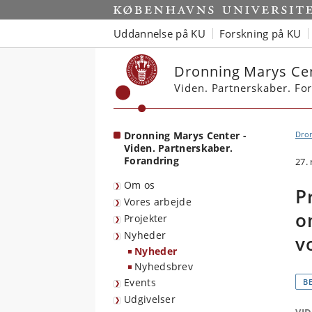
Start
Uddannelse på KU
Forskning på KU
Dronning Marys Ce
Viden. Partnerskaber. Fo
Dronning Marys Center -
Dro
Viden. Partnerskaber.
Forandring
27.
Om os
P
Vores arbejde
o
Projekter
Nyheder
v
Nyheder
Nyhedsbrev
Events
B
Udgivelser