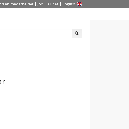
ind en medarbejder
Job
KUnet
English
er