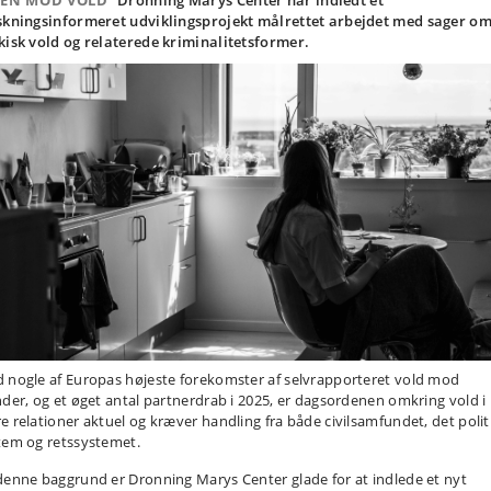
DEN MOD VOLD
Dronning Marys Center har indledt et
skningsinformeret udviklingsprojekt målrettet arbejdet med sager o
kisk vold og relaterede kriminalitetsformer.
 nogle af Europas højeste forekomster af selvrapporteret vold mod
nder, og et øget antal partnerdrab i 2025, er dagsordenen omkring vold i
e relationer aktuel og kræver handling fra både civilsamfundet, det polit
tem og retssystemet.
denne baggrund er Dronning Marys Center glade for at indlede et nyt