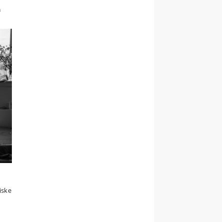
m
iske