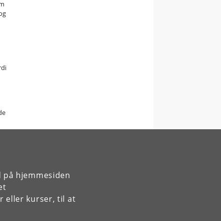
om
og
rdi
de
rd på hjemmesiden
et
ller kurser, til at