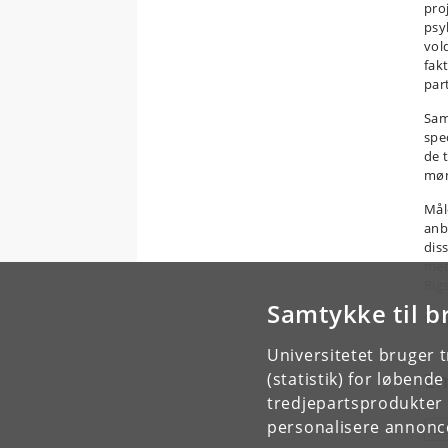
pro
psy
vol
fakt
par
Sam
spe
de 
møn
Mål
anb
dis
med
Rig
Samtykke til b
Pro
Universitetet bruger 
E
(statistik) for løbend
tredjepartsprodukter t
personalisere annonce
B