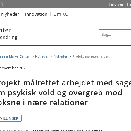
Find vej
F
Nyheder
Innovation
Om KU
nter
randring
nning Marys Center
Nyheder
Nyheder
Projekt målrettet arbe...
 november 2025
rojekt målrettet arbejdet med sag
m psykisk vold og overgreb mod
oksne i nære relationer
EVILLINGER