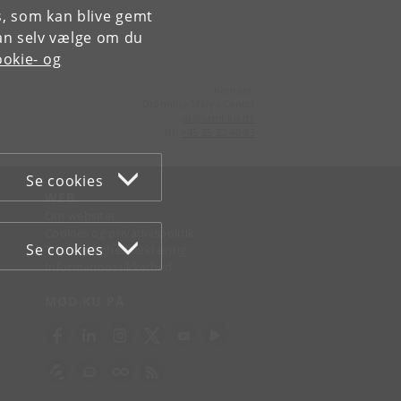
es, som kan blive gemt
an selv vælge om du
okie- og
Kontakt:
Dronning Marys Center
at
@
samf
.
ku
.
dk
Tlf:
+45 35 32 40 83
Se cookies
WEB
Om websitet
Cookies og privatlivspolitik
Se cookies
Tilgængelighedserklæring
Informationssikkerhed
MØD KU PÅ