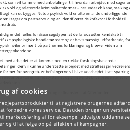
jekt, som vil komme med anbefalinger til, hvordan arbejdet med sager 
kisk vold og relaterede kriminalitetsformer – herunder chikane, stalking 
dtægt kan udbygges. Netop psykisk vold er ofte en af de underliggende
orer i sager om partnervold og en identificeret risikofaktor i forhold til
tnerdrab.
tidig er det fælles for disse sagstyper, at de forudsætter kendskab til
cifikke psykologiske handlemønstre og er bevismæssigt udfordrende, fo
typisk hviler primært på partnernes forklaringer og kræver viden om
stergenkendelse.
et med arbejdet er at komme med en række forskningsbaserede
efalinger, der vil kunne understøtte arbejdet med straffesager vedrøren
se former for overgreb. Anbefalingerne vil blive udarbejdet i tæt sparring
 relevante aktører fra retssystemet og vil løbende blive præsenteret for
sadvokaten.
rug af cookies
jektet løber over 16 måneder og er finansieret af Offerfonden.
tredjepartsprodukter til at registrere brugernes adfæ
mner
e at forbedre vores service. Desuden bruger universitet
il markedsføring af for eksempel udvalgte uddannelser e
r og til at følge op på effekten af kampagner.
EVILLINGER