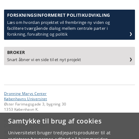
FORSKNINGSINFORMERET POLITIKUDVIKLING
Læs om hvordan projektet vil
frembringe ny viden og
facilitere tværgående dialog mellem centrale parter i
forskning, forvaltning og politik
BROKER
Snart åbner vi en side til et nyt projekt
Dronning Marys Center
Københavns Universitet
Øster Farimagsgade 3, bygning 30
1353 København K.
Samtykke til brug af cookies
Kontakt:
Dronning Marys Center
at
@
samf
.
ku
.
dk
Universitetet bruger tredjepartsprodukter til at
Tlf:
+45 35 32 40 83