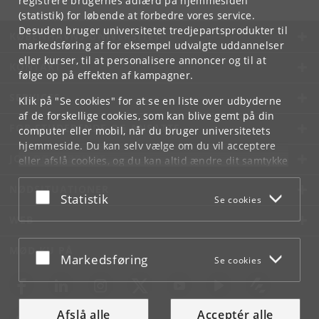
registrere brugernes adfærd på hjemmesiden
(statistik) for løbende at forbedre vores service.
Desuden bruger universitetet tredjepartsprodukter til
KØBENHAVNS UNIVERSITET
markedsføring af for eksempel udvalgte uddannelser
eller kurser, til at personalisere annoncer og til at
KONTAKT
følge op på effekten af kampagner.
SERVICES
Klik på "Se cookies" for at se en liste over udbyderne
af de forskellige cookies, som kan blive gemt på din
FOR STUDERENDE OG ANSATTE
computer eller mobil, når du bruger universitetets
hjemmeside. Du kan selv vælge om du vil acceptere
JOB OG KARRIERE
eller afslå cookies, og du kan altid ændre dit samtykke
under
Cookie- og privatlivspolitik
som du finder i
NØDSITUATIONER
bunden af hver side.
Acceptér eller afslå
Statistik
Se cookies
Googles privatlivspolitik
WEB
MØD KU PÅ
Acceptér eller afslå
Markedsføring
Se cookies
Afslå alle
Acceptér alle