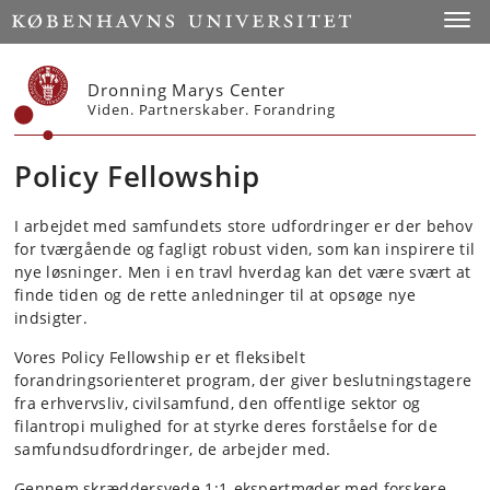
Start
Toggl
Dronning Marys Center
Viden. Partnerskaber. Forandring
Policy Fellowship
I arbejdet med samfundets store udfordringer er der behov
for tværgående og fagligt robust viden, som kan inspirere til
nye løsninger. Men i en travl hverdag kan det være svært at
finde tiden og de rette anledninger til at opsøge nye
indsigter.
Vores Policy Fellowship er et fleksibelt
forandringsorienteret program, der giver beslutningstagere
fra erhvervsliv, civilsamfund, den offentlige sektor og
filantropi mulighed for at styrke deres forståelse for de
samfundsudfordringer, de arbejder med.
Gennem skræddersyede 1:1-ekspertmøder med forskere