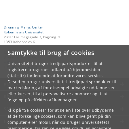
Dronning Marys Center
Københavns Universitet
Øster Farimagsgade 3, bygning 30
1353 København K.
Samtykke til brug af cookies
Kontakt:
Dronning Marys Center
at
@
samf
.
ku
.
dk
Universitetet bruger tredjepartsprodukter til at
Tlf:
+45 35 32 40 83
registrere brugernes adfærd på hjemmesiden
(statistik) for løbende at forbedre vores service.
Desuden bruger universitetet tredjepartsprodukter til
KØBENHAVNS UNIVERSITET
markedsføring af for eksempel udvalgte uddannelser
eller kurser, til at personalisere annoncer og til at
KONTAKT
følge op på effekten af kampagner.
SERVICES
Klik på "Se cookies" for at se en liste over udbyderne
af de forskellige cookies, som kan blive gemt på din
FOR STUDERENDE OG ANSATTE
computer eller mobil, når du bruger universitetets
hjemmeside. Du kan selv vælge om du vil acceptere