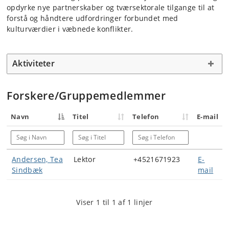
opdyrke nye partnerskaber og tværsektorale tilgange til at
forstå og håndtere udfordringer forbundet med
kulturværdier i væbnede konflikter.
Aktiviteter
Forskere/Gruppemedlemmer
Navn
Titel
Telefon
E-mail
Søg i Navn
Søg i Titel
Søg i Telefon
Andersen, Tea
Lektor
+4521671923
E-
Sindbæk
mail
Viser 1 til 1 af 1 linjer